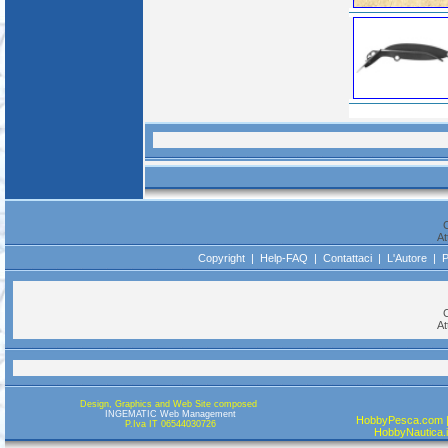
C
At
Copyright
|
Help-FAQ
|
Contattaci
|
L'Autore
|
P
C
At
Design, Graphics and Web Site composed
INGEMATIC Web Management
HobbyPesca.com |
P.Iva IT 06544030726
HobbyNautica.it