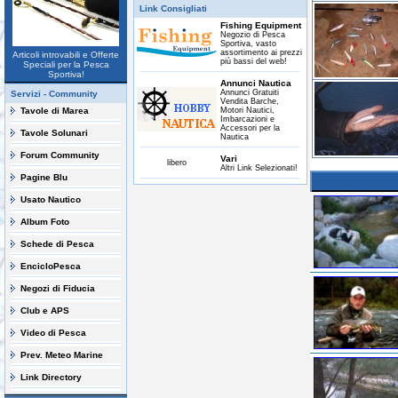
Link Consigliati
Fishing Equipment
Negozio di Pesca
Sportiva, vasto
assortimento ai prezzi
Articoli introvabili e Offerte
più bassi del web!
Speciali per la Pesca
Sportiva!
Annunci Nautica
Annunci Gratuiti
Servizi - Community
Vendita Barche,
Tavole di Marea
Motori Nautici,
Imbarcazioni e
Accessori per la
Tavole Solunari
Nautica
Forum Community
Vari
libero
Altri Link Selezionati!
Pagine Blu
Usato Nautico
Album Foto
Schede di Pesca
EncicloPesca
Negozi di Fiducia
Club e APS
Video di Pesca
Prev. Meteo Marine
Link Directory