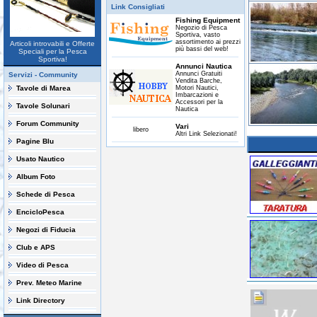
Link Consigliati
Fishing Equipment
Negozio di Pesca
Sportiva, vasto
assortimento ai prezzi
Articoli introvabili e Offerte
più bassi del web!
Speciali per la Pesca
Sportiva!
Annunci Nautica
Annunci Gratuiti
Servizi - Community
Vendita Barche,
Tavole di Marea
Motori Nautici,
Imbarcazioni e
Accessori per la
Tavole Solunari
Nautica
Forum Community
Vari
libero
Altri Link Selezionati!
Pagine Blu
Usato Nautico
Album Foto
Schede di Pesca
EncicloPesca
Negozi di Fiducia
Club e APS
Video di Pesca
Prev. Meteo Marine
Link Directory