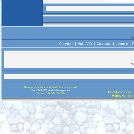
C
At
Copyright
|
Help-FAQ
|
Contattaci
|
L'Autore
|
P
C
At
Design, Graphics and Web Site composed
INGEMATIC Web Management
HobbyPesca.com |
P.Iva IT 06544030726
HobbyNautica.it