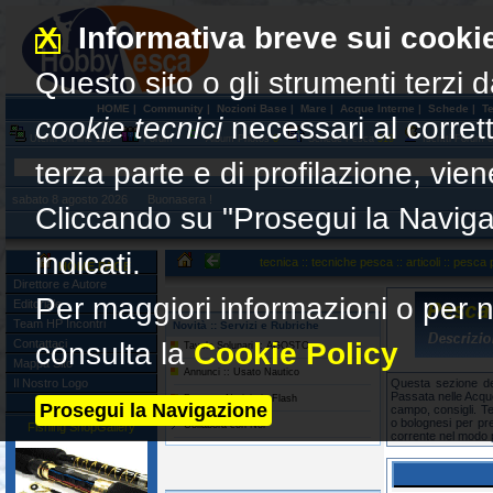
X
Informativa breve sui cooki
Questo sito o gli strumenti terzi d
HOME
|
Community
|
Nozioni Base
|
Mare
|
Acque Interne
|
Schede
|
T
cookie tecnici
necessari al corre
Utenti On line
118
Forum
Album Photos
0
Schede Pesca
519
Iscritti Forum
6
terza parte e di profilazione, vi
sabato 8 agosto 2026 Buonasera !
Cliccando su "Prosegui la Naviga
indicati.
tecnica :: tecniche pesca :: articoli :: pesc
HOME PAGE
Direttore e Autore
Per maggiori informazioni o per n
Editoriale
Team HP Incontri
Novità :: Servizi e Rubriche
Contattaci
consulta la
Cookie Policy
Tavole Solunari :: AGOSTO
Mappa Sito
Annunci :: Usato Nautico
Il Nostro Logo
Questa sezione del
Passata nelle Acque
Pesca :: Notiziario Flash
Prosegui la Navigazione
campo, consigli. Te
o bolognesi per pr
Collabora con Noi
Fishing ShopGallery
corrente nel modo p