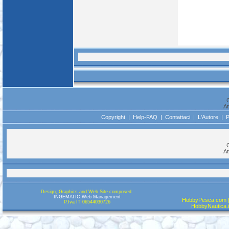
C
At
Copyright
|
Help-FAQ
|
Contattaci
|
L'Autore
|
P
C
At
Design, Graphics and Web Site composed
INGEMATIC Web Management
HobbyPesca.com |
P.Iva IT 06544030726
HobbyNautica.it