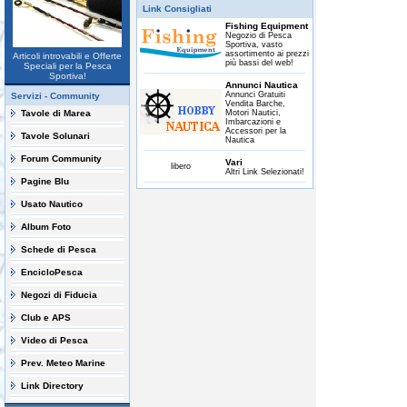
Link Consigliati
Fishing Equipment
Negozio di Pesca
Sportiva, vasto
assortimento ai prezzi
Articoli introvabili e Offerte
più bassi del web!
Speciali per la Pesca
Sportiva!
Annunci Nautica
Annunci Gratuiti
Servizi - Community
Vendita Barche,
Tavole di Marea
Motori Nautici,
Imbarcazioni e
Accessori per la
Tavole Solunari
Nautica
Forum Community
Vari
libero
Altri Link Selezionati!
Pagine Blu
Usato Nautico
Album Foto
Schede di Pesca
EncicloPesca
Negozi di Fiducia
Club e APS
Video di Pesca
Prev. Meteo Marine
Link Directory