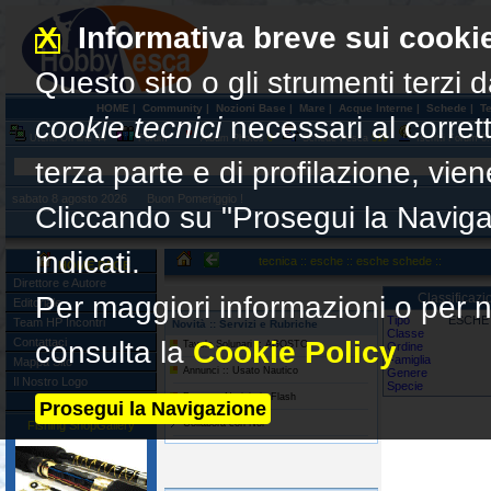
X
Informativa breve sui cooki
Questo sito o gli strumenti terzi d
HOME
|
Community
|
Nozioni Base
|
Mare
|
Acque Interne
|
Schede
|
T
cookie tecnici
necessari al corre
Utenti On line
44
Forum
Album Photos
0
Schede Pesca
519
Iscritti Forum
6
terza parte e di profilazione, vi
sabato 8 agosto 2026 Buon Pomeriggio !
Cliccando su "Prosegui la Naviga
indicati.
tecnica :: esche :: esche schede ::
HOME PAGE
Direttore e Autore
Per maggiori informazioni o per n
Classificazi
Editoriale
Tipo
ESCHE 
Team HP Incontri
Novità :: Servizi e Rubriche
Classe
Contattaci
consulta la
Cookie Policy
Tavole Solunari :: AGOSTO
Ordine
Famiglia
Mappa Sito
Annunci :: Usato Nautico
Genere
Il Nostro Logo
Specie
Pesca :: Notiziario Flash
Prosegui la Navigazione
Collabora con Noi
Fishing ShopGallery